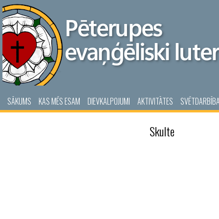
SĀKUMS
KAS MĒS ESAM
DIEVKALPOJUMI
AKTIVITĀTES
SVĒTDARBĪB
Skulte