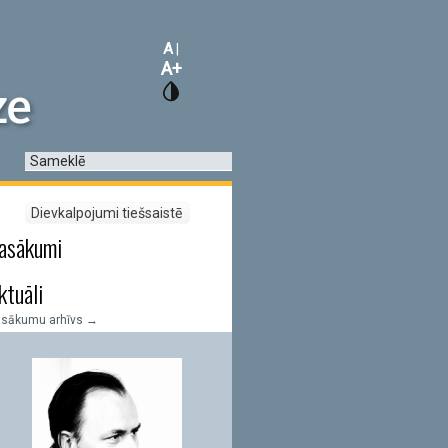
A
|
A+
asākumi
ktuāli
asākumu arhīvs →