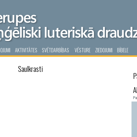
POJUMI
AKTIVITĀTES
SVĒTDARBĪBAS
VĒSTURE
ZIEDOJUMI
BĪBELE
Saulkrasti
P
A
P