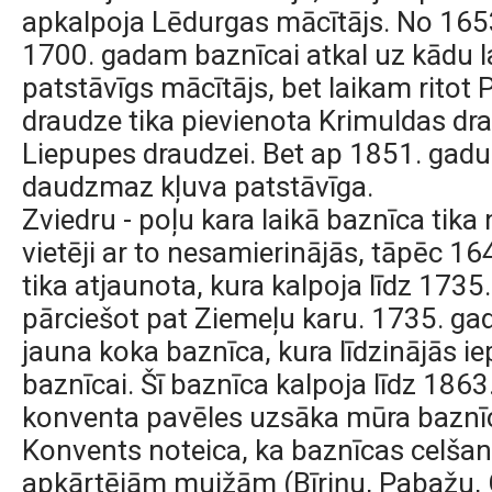
apkalpoja Lēdurgas mācītājs. No 1653
1700. gadam baznīcai atkal uz kādu la
patstāvīgs mācītājs, bet laikam ritot
draudze tika pievienota Krimuldas dra
Liepupes draudzei. Bet ap 1851. gadu
daudzmaz kļuva patstāvīga.
Zviedru - poļu kara laikā baznīca tika 
vietēji ar to nesamierinājās, tāpēc 1
tika atjaunota, kura kalpoja līdz 1735
pārciešot pat Ziemeļu karu. 1735. gad
jauna koka baznīca, kura līdzinājās ie
baznīcai. Šī baznīca kalpoja līdz 186
konventa pavēles uzsāka mūra baznī
Konvents noteica, ka baznīcas celšanā
apkārtējām muižām (Bīriņu, Pabažu, 