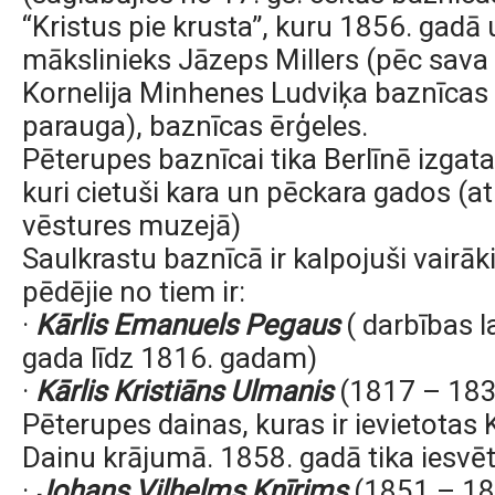
“Kristus pie krusta”, kuru 1856. gadā
mākslinieks Jāzeps Millers (pēc sava 
Kornelija Minhenes Ludviķa baznīcas 
parauga), baznīcas ērģeles.
Pēterupes baznīcai tika Berlīnē izgatav
kuri cietuši kara un pēckara gados (a
vēstures muzejā)
Saulkrastu baznīcā ir kalpojuši vairāki
pēdējie no tiem ir:
·
Kārlis Emanuels Pegaus
( darbības l
gada līdz 1816. gadam)
·
Kārlis Kristiāns Ulmanis
(1817 – 183
Pēterupes dainas, kuras ir ievietotas
Dainu krājumā. 1858. gadā tika iesvēt
·
Johans Vilhelms Knīrims
(1851 – 186