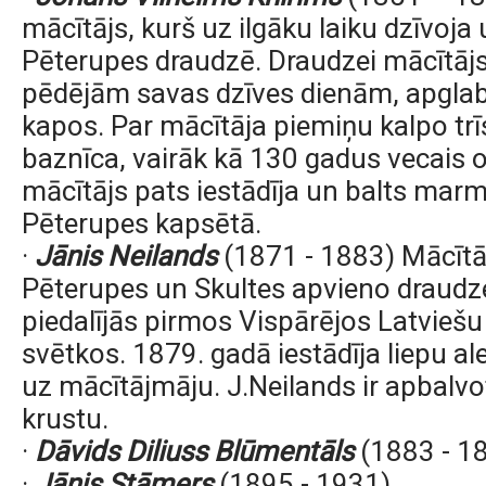
mācītājs, kurš uz ilgāku laiku dzīvoja
Pēterupes draudzē. Draudzei mācītājs 
pēdējām savas dzīves dienām, apgla
kapos. Par mācītāja piemiņu kalpo trīs
baznīca, vairāk kā 130 gadus vecais o
mācītājs pats iestādīja un balts mar
Pēterupes kapsētā.
·
Jānis Neilands
(1871 - 1883) Mācītā
Pēterupes un Skultes apvieno draudz
piedalījās pirmos Vispārējos Latvieš
svētkos. 1879. gadā iestādīja liepu a
uz mācītājmāju. J.Neilands ir apb
alvo
krustu.
·
Dāvids Diliuss Blūmentāls
(1883 - 1
·
Jānis Stāmers
(1895 - 1931)