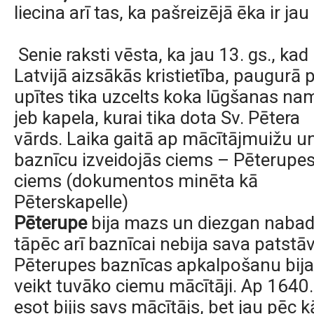
liecina arī tas, ka pašreizē
jā ēka ir jau
Senie raksti vēsta, ka jau 13. gs., kad
Latvijā aizsākās kristietība, paugurā p
upītes tika uzcelts koka lūgšanas na
jeb kapela, kurai tika dota Sv. Pētera
vārds. Laika gaitā ap mācītājmuižu u
baznīcu izveidojās ciems – Pēterupe
ciems (dokumentos minēta kā
Pēterskapelle)
Pēterupe
bija mazs un diezgan nabad
tāpēc arī baznīcai nebija sava patstā
Pēterupes baznīcas apkalpošanu bij
veikt tuvāko ciemu mācītāji. Ap 1640
esot bijis savs mācītājs, bet jau pēc k