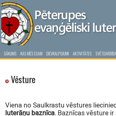
SĀKUMS
KAS MĒS ESAM
DIEVKALPOJUMI
AKTIVITĀTES
SVĒTDARBĪB
Vēsture
Viena no Saulkrastu vēstures liecinie
luterāņu baznīca
. Baznīcas vēsture ir