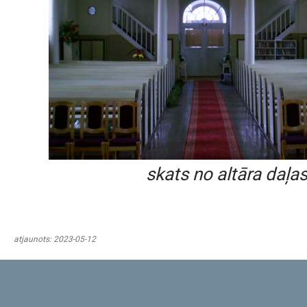
skats no altāra daļa
atjaunots: 2023-05-12