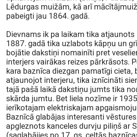
Lēdurgas muižām, kā arī mācītājmuiža
pabeigti jau 1864. gadā.
Dievnams ik pa laikam tika atjaunots
1887. gadā tika uzlabots kāpņu un grī
bojātie dakstiņi nomainīti pret veseli
interjers vairākas reizes pārkrāsots. 
kara baznīca diezgan pamatīgi cieta, 
atjaunojot interjeru, tika iznīcināti s
tajā pašā laikā dakstiņu jumts tika no
skārda jumtu. Bet liela nozīme ir 193
ierīkotajam elektriskajam apgaismo
Baznīcā glabājas interesanti vēstures l
apgleznots kanceles durvju piliņš ar S
(saglabājies no 17. gs. celtās baznīca