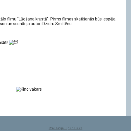
lo filmu "Lūgšana krustā". Pirms filmas skatīšanās būs iespēja
isori un scenārija autori Dzidru
Smiltēnu.
idīti!
Realizācija Tup un Turies