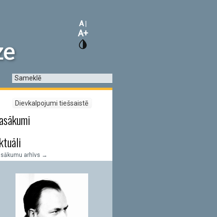
A
|
A+
asākumi
ktuāli
asākumu arhīvs →