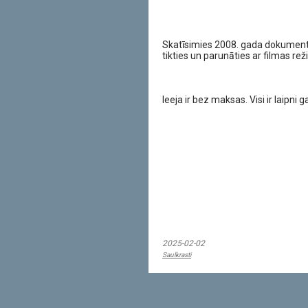
Skatīsimies 2008. gada dokumentā
tikties un parunāties ar filmas rež
Ieeja ir bez maksas. Visi ir laipni ga
2025-02-02
Saulkrasti