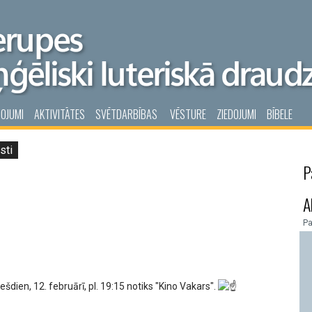
POJUMI
AKTIVITĀTES
SVĒTDARBĪBAS
VĒSTURE
ZIEDOJUMI
BĪBELE
sti
P
A
P
šdien, 12. februārī, pl. 19:15 notiks "Kino Vakars".