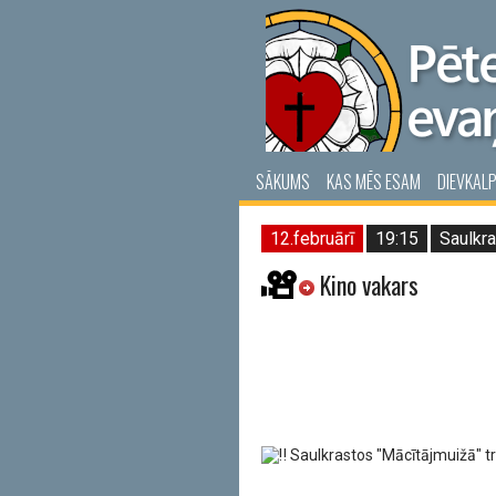
SĀKUMS
KAS MĒS ESAM
DIEVKAL
12.februārī
19:15
Saulkra
Kino vakars
Saulkrastos "Mācītājmuižā" tre