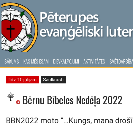
SĀKUMS
KAS MĒS ESAM
DIEVKALPOJUMI
AKTIVITĀTES
SVĒTDARBĪB
līdz 10.jūlijam
Saulkrasti
Bērnu Bībeles Nedēļa 2022
BBN2022 moto "...Kungs, mana drošīb