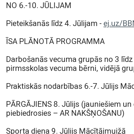
NO 6.-10. JŪLIJAM
Pieteikšanās līdz 4. Jūlijam -
ej.uz/B
ĪSA PLĀNOTĀ PROGRAMMA
Darbošanās vecuma grupās no 3 līdz
pirmsskolas vecuma bērni, vidējā grup
Praktiskās nodarbības 6.-7. Jūlijs Mā
PĀRGĀJIENS 8. Jūlijs (jauniešiem un 
piebiedrosies – AR NAKŠŅOŠANU)
Sporta diena 9. Jūlijs Mācītājmuižā