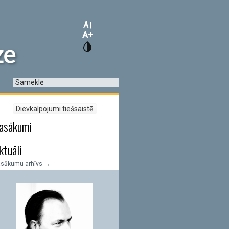
A
|
A+
asākumi
ktuāli
asākumu arhīvs →