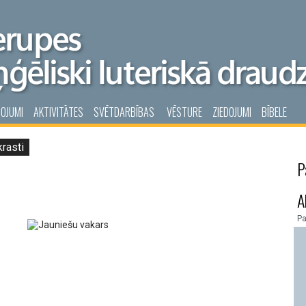
POJUMI
AKTIVITĀTES
SVĒTDARBĪBAS
VĒSTURE
ZIEDOJUMI
BĪBELE
krasti
P
A
P