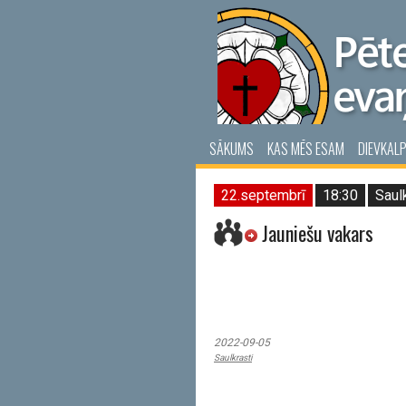
SĀKUMS
KAS MĒS ESAM
DIEVKAL
22.septembrī
18:30
Saul
Jauniešu vakars
2022-09-05
Saulkrasti