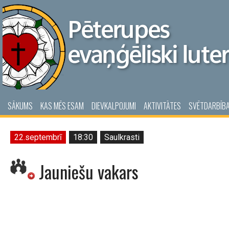
SĀKUMS
KAS MĒS ESAM
DIEVKALPOJUMI
AKTIVITĀTES
SVĒTDARBĪB
22.septembrī
18:30
Saulkrasti
Jauniešu vakars