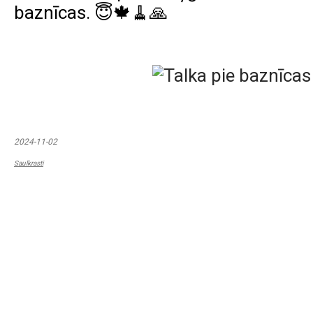
baznīcas. 
😇
🍁
🧹
🙏
2024-11-02
Saulkrasti