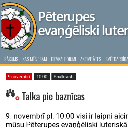
SĀKUMS
KAS MĒS ESAM
DIEVKALPOJUMI
AKTIVITĀTES
SVĒTDARBĪB
9.novembrī
10:00
Saulkrasti
Talka pie baznīcas
9. novembrī pl. 10:00 visi ir laipni aicin
mūsu 
Pēterupes evaņģēliski luterisk